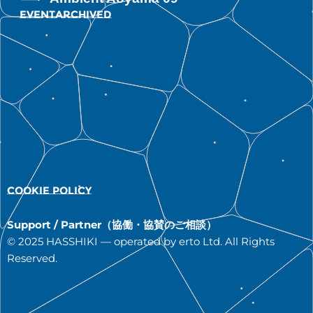
EVENT
ARCHIVED
COOKIE POLICY
Support / Partner（協働・協賛のご相談）
© 2025 HASSHIKI — operated by erto Ltd. All Rights
Reserved.