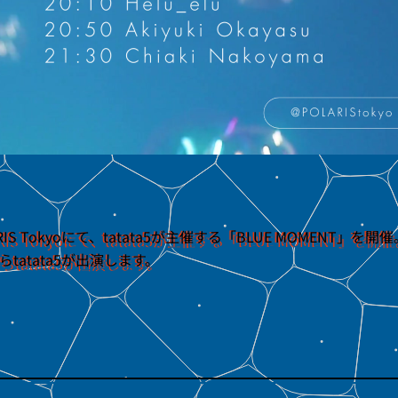
 Tokyoにて、tatata5が主催する「BLUE MOMENT」を開催。出演
Iからtatata5が出演します。