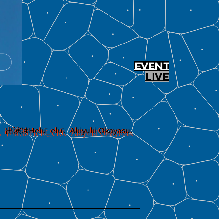
EVENT
LIVE
はHelū_elū、Akiyuki Okayasu、