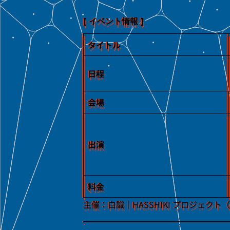
[ イベント情報 ]
タイトル
日程
会場
出演
料金
主催：白識｜HASSHIKI プロジェクト（ert