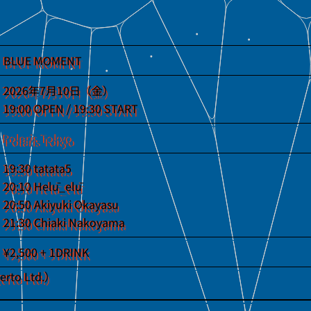
BLUE MOMENT
2026年7月10日（金）
19:00 OPEN / 19:30 START
Polaris Tokyo
19:30 tatata5
20:10 Helū_elū
20:50 Akiyuki Okayasu
21:30 Chiaki Nakoyama
¥2,500 + 1DRINK
o Ltd.）