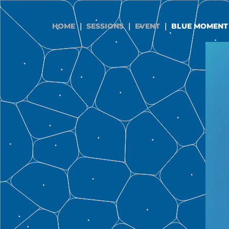
内
容
HOME
｜
SESSIONS
｜
EVENT
｜
BLUE MOMENT
を
ス
キ
ッ
プ