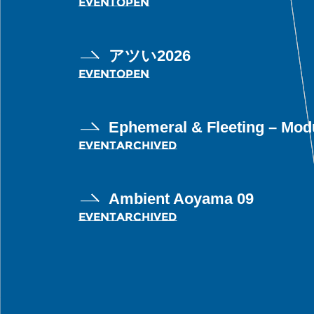
EVENT
OPEN
アツい2026
EVENT
OPEN
Ephemeral & Fleeting – Modu
EVENT
ARCHIVED
Ambient Aoyama 09
EVENT
ARCHIVED